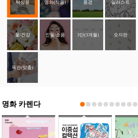
탁상용
명화(작품)
풍경
일러스트
꽃/건강
인물/소품
3단(3개월)
숫자판
독판(맞춤)
명화 카렌다
1
2
3
4
5
6
7
8
9
10