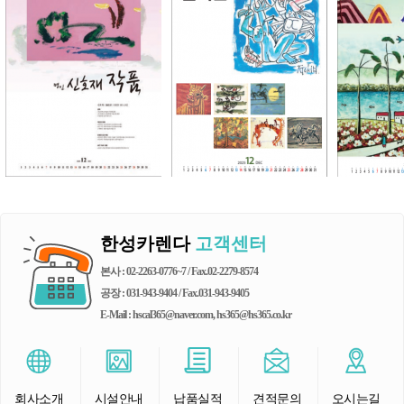
한성카렌다
고객센터
본사 : 02-2263-0776~7 / Fax.02-2279-8574
공장 : 031-943-9404 / Fax.031-943-9405
E-Mail : hscal365@naver.com, hs365@hs365.co.kr
회사소개
시설안내
납품실적
견적문의
오시는길